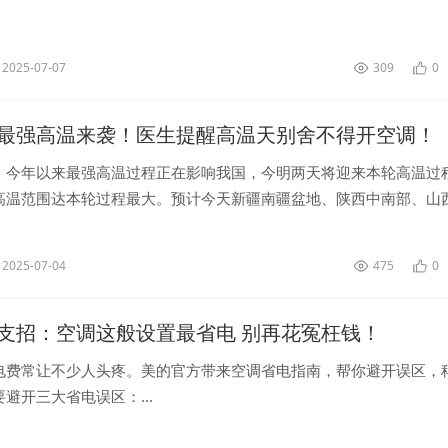
2025-07-07
309
0
最强高温来袭！医生提醒高温天别舍不得开空调！
，今年以来最强高温过程正在影响我国，今明两天将迎来本轮高温过
高温范围达本轮过程最大。预计今天新疆南疆盆地、陕西中南部、山
部、山东、河南、安徽、江苏、上海、湖北、湖南东部和北部、江西
南部和...
2025-07-04
475
0
支招：空调这般设置最省电 别再花冤枉钱！
电费常让不少人头疼。美的官方带来空调省电指南，帮你避开误区，
避开三大省电误区：...