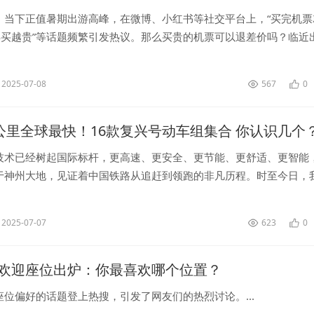
，当下正值暑期出游高峰，在微博、小红书等社交平台上，“买完机票
越早买越贵”等话题频繁引发热议。那么买贵的机票可以退差价吗？临近
便宜吗？...
2025-07-08
567
0
0公里全球最快！16款复兴号动车组集合 你认识几个
技术已经树起国际标杆，更高速、更安全、更节能、更舒适、更智能
于神州大地，见证着中国铁路从追赶到领跑的非凡历程。时至今日，
车组已经发展为一个大家庭，拥有多达16名不同成员，不知道你认识
意...
2025-07-07
623
0
欢迎座位出炉：你最喜欢哪个位置？
位偏好的话题登上热搜，引发了网友们的热烈讨论。...