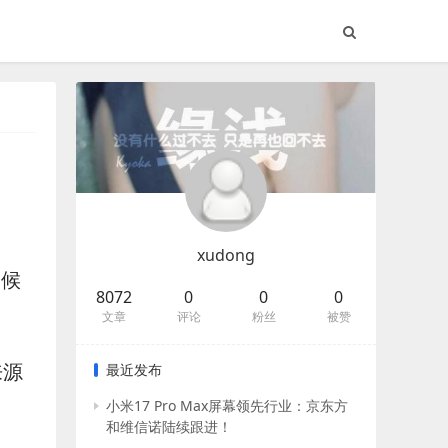
xudong
是候
8072
0
0
0
文章
评论
粉丝
被赞
来源
最近发布
小米17 Pro Max屏幕领先行业：京东方
和维信诺陆续跟进！