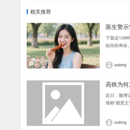
相关推荐
医生警示
下面这10
短你的寿命。
因为吃错而
xudong
高铁为何
近日，微博
堪称“观景王
xudong