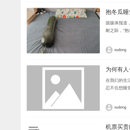
抱冬瓜睡
据媒体报道
耐之际，“抱
法”真的有效
xudong
为何有人
在我们的生
忍不住想睡觉
xudong
机票买贵