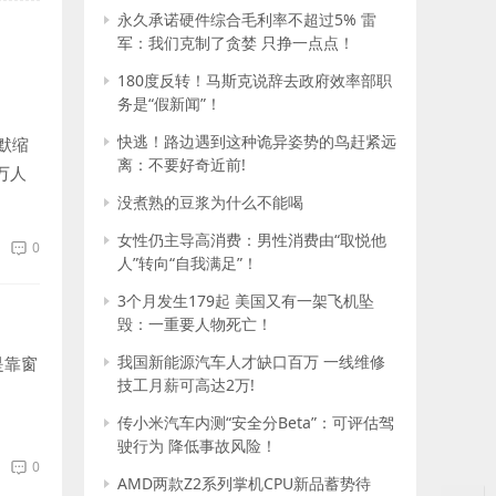
永久承诺硬件综合毛利率不超过5% 雷
军：我们克制了贪婪 只挣一点点！
180度反转！马斯克说辞去政府效率部职
务是“假新闻”！
快逃！路边遇到这种诡异姿势的鸟赶紧远
默缩
离：不要好奇近前!
万人
..
没煮熟的豆浆为什么不能喝
女性仍主导高消费：男性消费由“取悦他
0
人”转向“自我满足”！
3个月发生179起 美国又有一架飞机坠
毁：一重要人物死亡！
我国新能源汽车人才缺口百万 一线维修
是靠窗
技工月薪可高达2万!
传小米汽车内测“安全分Beta”：可评估驾
驶行为 降低事故风险！
0
AMD两款Z2系列掌机CPU新品蓄势待