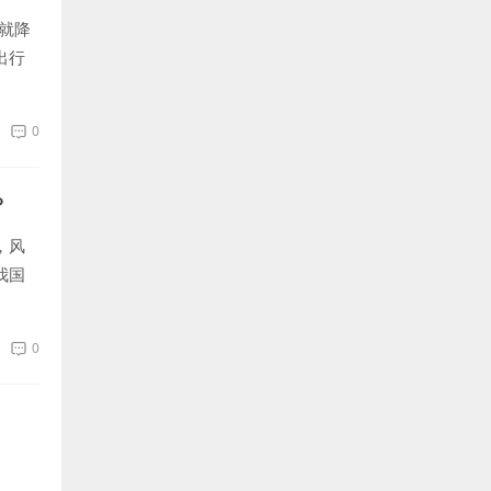
就降
出行
0
？
，风
我国
几个
0