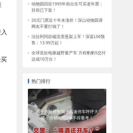
座
动物园回应1995年前出生可买老年票：
目前已下架！
20元门票近十年未涨价！深山动物园请
网友不要打钱了！
进入
法拉利同款磁流变悬架上车！深蓝L06预
售：13.99万起！
全球首款电驱越野量产车 方程豹豹5交付
未买
达成10万台！
热门排行
男子酒后开智驾上高速停车呼呼大
睡：吊销驾照5年不得重考！