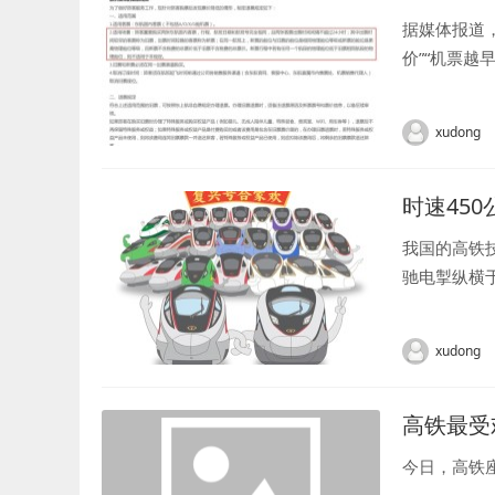
据媒体报道
价”“机票
比提前买更加
xudong
时速45
我国的高铁
驰电掣纵横
的复兴号动
呢？国铁官方特
xudong
高铁最受
今日，高铁座