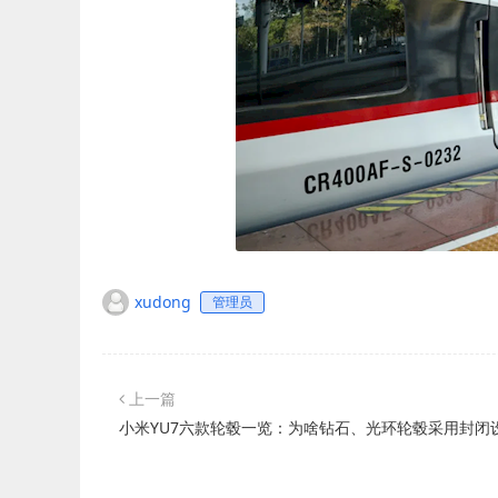
xudong
管理员
上一篇
小米YU7六款轮毂一览：为啥钻石、光环轮毂采用封闭设