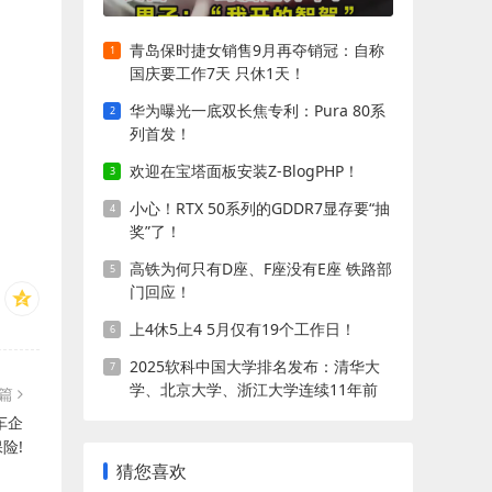
青岛保时捷女销售9月再夺销冠：自称
国庆要工作7天 只休1天！
华为曝光一底双长焦专利：Pura 80系
列首发！
欢迎在宝塔面板安装Z-BlogPHP！
小心！RTX 50系列的GDDR7显存要“抽
奖”了！
高铁为何只有D座、F座没有E座 铁路部
门回应！
上4休5上4 5月仅有19个工作日！
2025软科中国大学排名发布：清华大
学、北京大学、浙江大学连续11年前
一篇
三!
车企
险!
猜您喜欢