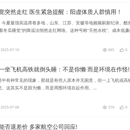
觉突然走红 医生紧急提醒：阳虚体质人群慎用！
，今夏最强高温席卷多地，山东、江苏、安徽等地频频刷新纪录。酷
着冬瓜睡觉”的降温法悄然走红网络。这种号称“天然水枕”、成本低廉
吗？其实，此法古已有之，甚至留有《夏夜抱瓜眠》的诗句为证。...
2025-07-10
665
0
一坐飞机高铁就倒头睡：不是你懒 而是环境在作怪!
活中有种常见的现象，那就是有些人原本并无困意，但一上飞机或高
。这其实不是因为懒，而是周围环境在起作用。...
2025-07-08
579
0
能否退差价 多家航空公司回应!