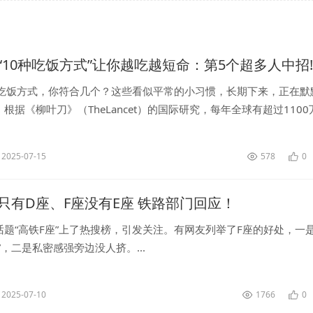
“10种吃饭方式”让你越吃越短命：第5个超多人中招!
种吃饭方式，你符合几个？这些看似平常的小习惯，长期下来，正在默
根据《柳叶刀》（TheLancet）的国际研究，每年全球有超过1100
死亡。对此，有医生警示，这些的饮食坏习惯，正在偷走你的健康与寿.
2025-07-15
578
0
只有D座、F座没有E座 铁路部门回应！
话题“高铁F座”上了热搜榜，引发关注。有网友列举了F座的好处，一
”，二是私密感强旁边没人挤。...
2025-07-10
1766
0