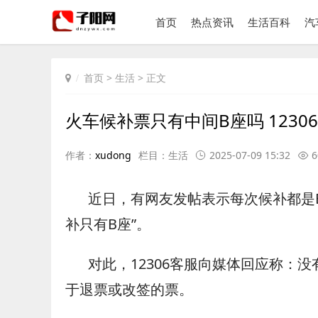
首页
热点资讯
生活百科
汽
首页
>
生活
> 正文
火车候补票只有中间B座吗 1230
作者：
xudong
栏目：
生活
2025-07-09 15:32
6
近日，有网友发帖表示每次候补都是
补只有B座”。
对此，12306客服向媒体回应称：
于退票或改签的票。