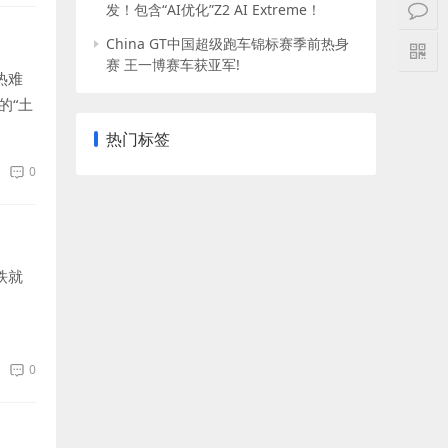
发！包含“AI优化”Z2 AI Extreme！
China GT中国超级跑车锦标赛季前热身
赛 王一博赛车获亚军!
热难
的“土
热门标签
0
铁就
0