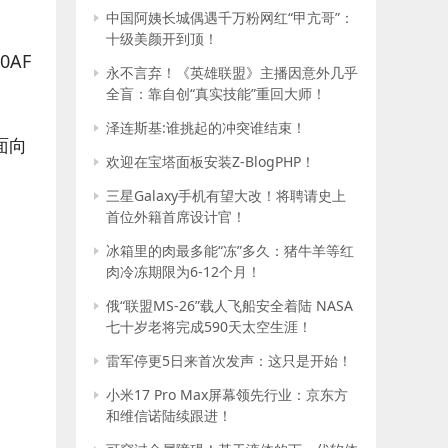
中国阿姨长城偶遇千万粉网红“甲亢哥”：
十级美颜开到顶！
0AF
永不言弃！《英雄联盟》主播因意外几乎
全盲：靠自创“真实技能”重回大师！
泽连斯基:谁挑起的冲突谁结束！
面向
欢迎在宝塔面板安装Z-BlogPHP！
三星Galaxy手机有望大改！将聘请史上
首位外籍首席设计官！
冰箱里的肉最多能“冻”多久：猪牛羊等红
肉冷冻期限为6-12个月！
俄“联盟MS-26”载人飞船安全着陆 NASA
七十岁老将完成590天太空生涯！
雷军停更5日来首次发声：这只是开始！
小米17 Pro Max屏幕领先行业：京东方
和维信诺陆续跟进！