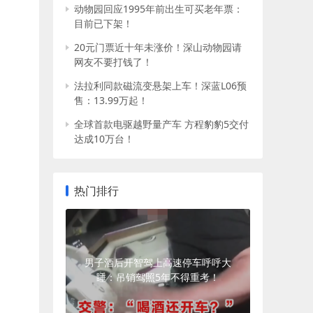
动物园回应1995年前出生可买老年票：
目前已下架！
20元门票近十年未涨价！深山动物园请
网友不要打钱了！
法拉利同款磁流变悬架上车！深蓝L06预
售：13.99万起！
全球首款电驱越野量产车 方程豹豹5交付
达成10万台！
热门排行
男子酒后开智驾上高速停车呼呼大
睡：吊销驾照5年不得重考！