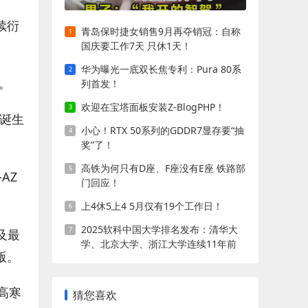
续衍
青岛保时捷女销售9月再夺销冠：自称
国庆要工作7天 只休1天！
华为曝光一底双长焦专利：Pura 80系
族。
列首发！
欢迎在宝塔面板安装Z-BlogPHP！
年诞生
小心！RTX 50系列的GDDR7显存要“抽
奖”了！
高铁为何只有D座、F座没有E座 铁路部
-AZ
门回应！
上4休5上4 5月仅有19个工作日！
2025软科中国大学排名发布：清华大
以及最
学、北京大学、浙江大学连续11年前
别版。
三!
组高寒
猜您喜欢