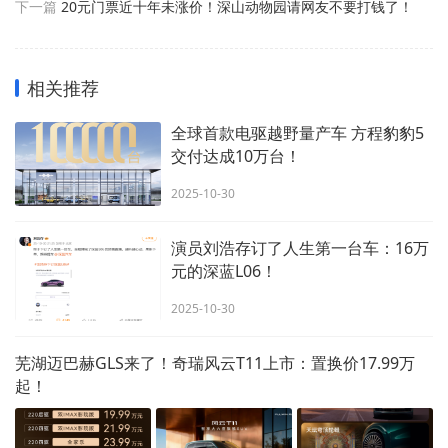
下一篇
20元门票近十年未涨价！深山动物园请网友不要打钱了！
相关推荐
全球首款电驱越野量产车 方程豹豹5
交付达成10万台！
2025-10-30
演员刘浩存订了人生第一台车：16万
元的深蓝L06！
2025-10-30
芜湖迈巴赫GLS来了！奇瑞风云T11上市：置换价17.99万
起！