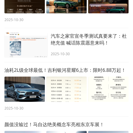
2025-10-30
汽车之家官宣冬季测试真要来了：杜
绝充值 喊话陈震愿意来吗！
2025-10-30
油耗2L级全球最低！吉利银河星耀6上市：限时6.88万起！
2025-10-30
颜值没输过！马自达绝美概念车亮相东京车展！