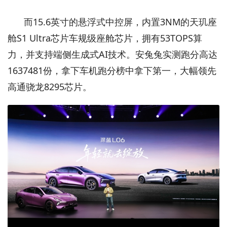
而15.6英寸的悬浮式中控屏，内置3NM的天玑座
舱S1 Ultra芯片车规级座舱芯片，拥有53TOPS算
力，并支持端侧生成式AI技术。安兔兔实测跑分高达
1637481份，拿下车机跑分榜中拿下第一，大幅领先
高通骁龙8295芯片。