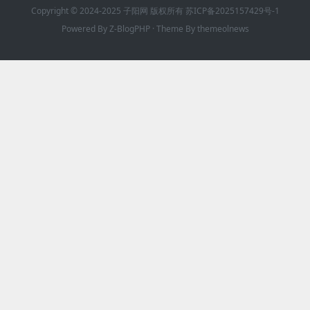
Copyright © 2024-2025 子阳网 版权所有
苏ICP备2025157429号-1
Powered By
Z-BlogPHP
· Theme By
themeolnews