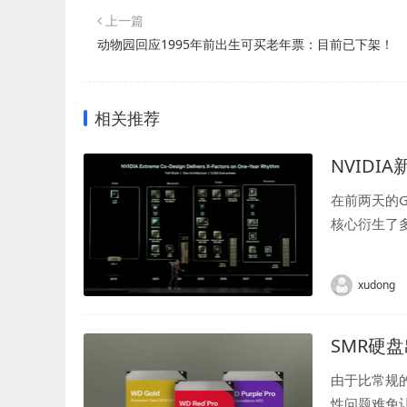
上一篇
动物园回应1995年前出生可买老年票：目前已下架！
相关推荐
NVIDI
在前两天的G
核心衍生了多
就是代号Fe
xudong
SMR硬
由于比常规的
性问题难免