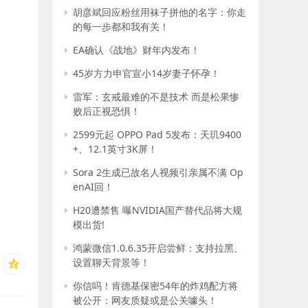
胡彦斌回应粉丝用袜子拼他的名字：你走
的每一步都和我有关！
EA确认《战地》财年内发布！
45岁方力申官宣小14岁妻子怀孕！
雷军：玄戒最难的不是技术 而是松果惨
败后正视恐惧！
2599元起 OPPO Pad 5发布：天玑9400
+、12.1英寸3K屏！
Sora 2生成已故名人视频引亲属不满 Op
enAI回！
H20遭禁售 曝NVIDIA国产替代品将大规
模出货!
鸿蒙微信1.0.6.35开启尝鲜：支持拉黑、
设置聊天背景等！
你信吗！肯德基保密54年的炸鸡配方将
被公开：网友质疑或是公关噱头！