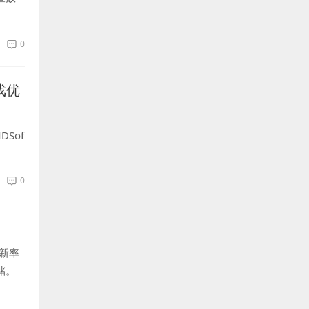
到6T
0
戏优
Sof
0
刷新率
储。