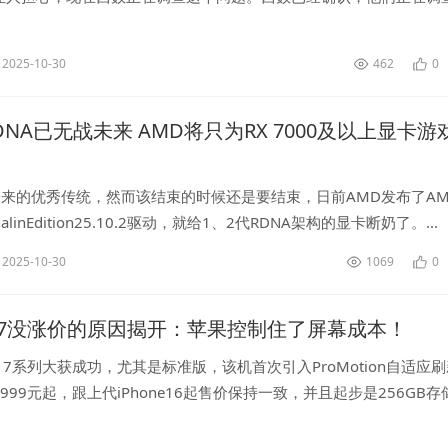
员发现的旧款硬盘的可靠性问题，主要涉及2020年左右发布的2TB
2025-10-30
462
0
DNA已无战未来 AMD将只为RX 7000及以上显卡游
来的优秀传统，然而该结束的时候还是要结束，日前AMD发布了AMD
renalinEdition25.10.2驱动，就给1、2代RDNA架构的显卡断奶了。...
2025-10-30
1069
0
ne 17没涨价的原因揭开：苹果控制住了屏幕成本！
ne17系列大获成功，尤其是标准版，该机首次引入ProMotion自适应
999元起，跟上代iPhone16起售价保持一致，并且起步是256GB存
，iPhone17在全球范围内收获了超高人气...