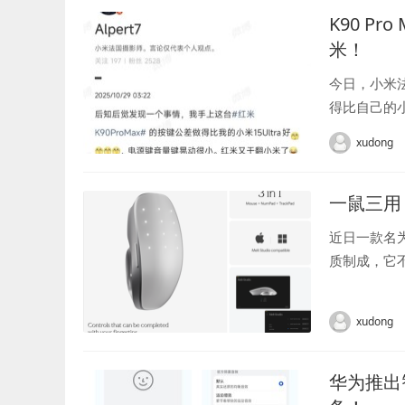
K90 P
米！
今日，小米法国
得比自己的小
xudong
一鼠三用
近日一款名为M
质制成，它不
Mouse的
xudong
华为推出