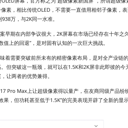
全新OLED屏幕，官方称之为“超级像素新国屏”，所谓超级像
像素，相比传统OLED，不需要一直借用相邻子像素，表
938万，与2K同一水准。
案早期在内部争议很大，2K屏幕在市场已经存在十年之
“数值上的回退”，是对固有认知的一次巨大挑战。
味着需要突破前所未有的精密像素布局，是对全产业链
。但突破这一瓶颈，就可以在1.5K和2K屏非此即彼的今
案，让两者的优势兼得。
7 Pro Max上让超级像素得以量产，在友商同级产品纷
示效果，但功耗甚至低于1.5K”的完美表现开辟了全新的显