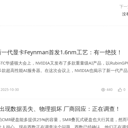
下
没
A新一代显卡Feynman首发1.6nm工艺：有一绝技！
TC华盛顿大会上，NVIDIA又发布了多款重量级AI产品，以RubinGP
款超高性能AI服务器。在这次会议上，NVIDIA也揭示了新一代产
ynman的GPU，名字来源于美国理论物理学家理查德·...
2025-10-30
440
0
盘出现数据丢失、物理损坏 厂商回应：正在调查！
CMR硬盘能多提供25%的容量，SMR叠瓦式硬盘也大行其道，然而
让人担心，现在西数正在调查这个问题。西数已经确认，他们正在调