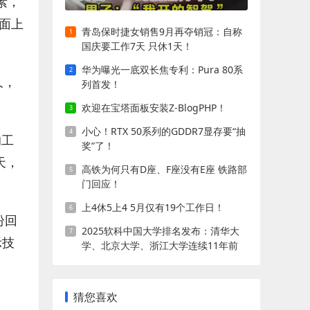
素，
面上
青岛保时捷女销售9月再夺销冠：自称
国庆要工作7天 只休1天！
华为曝光一底双长焦专利：Pura 80系
久，
列首发！
欢迎在宝塔面板安装Z-BlogPHP！
小心！RTX 50系列的GDDR7显存要“抽
的工
奖”了！
天，
高铁为何只有D座、F座没有E座 铁路部
门回应！
上4休5上4 5月仅有19个工作日！
纷回
2025软科中国大学排名发布：清华大
示技
学、北京大学、浙江大学连续11年前
三!
猜您喜欢