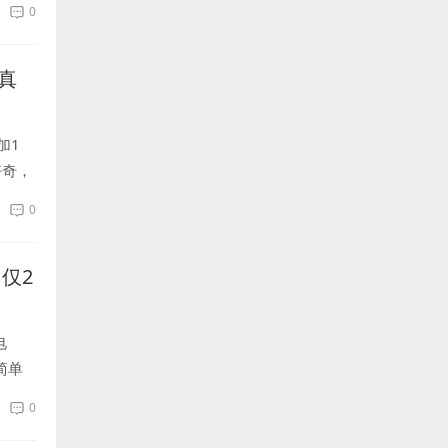
0
真
加1
好奇，
出色
0
仅2
电
简单
0