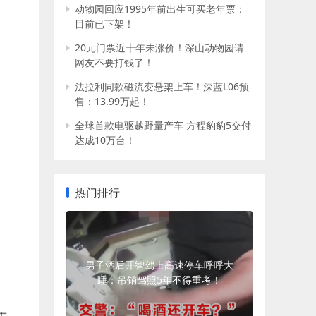
动物园回应1995年前出生可买老年票：
目前已下架！
20元门票近十年未涨价！深山动物园请
网友不要打钱了！
法拉利同款磁流变悬架上车！深蓝L06预
售：13.99万起！
全球首款电驱越野量产车 方程豹豹5交付
达成10万台！
热门排行
男子酒后开智驾上高速停车呼呼大
睡：吊销驾照5年不得重考！