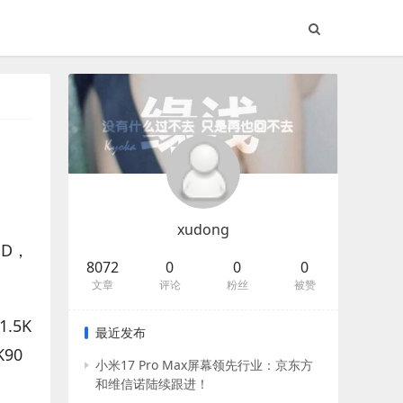
xudong
ED，
8072
0
0
0
文章
评论
粉丝
被赞
.5K
最近发布
90
小米17 Pro Max屏幕领先行业：京东方
和维信诺陆续跟进！