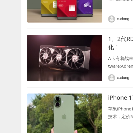
据恢复研究人
B红...
xudong
1、2代R
化！
A卡有着战未
tware:Ad
xudong
iPho
苹果iPho
技术，定价5
凭借这些升级