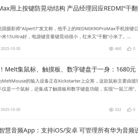
ro Max用上按键防晃动结构 产品经理回应REDMI“干翻
摄影师“Alpert7”发文称，他手上的REDMIK90ProMax手机按键
米15Ultra好，电源键音量键晃动很小，红米又“干翻”小米了。...
2025-10-30
460
0
！Melt集鼠标、触摸板、数字键盘于一身：1680元
eltMouse的输入设备正在Kickstarter上众筹，这款鼠标主要由
仅是一个鼠标，还集成了触摸板和数字键盘功能，实现“一鼠三用”。M
表面本质上就是一个触摸板，能够识别手指的移动，由...
2025-10-30
322
0
智慧音频App：支持iOS/安卓 可管理所有华为音频