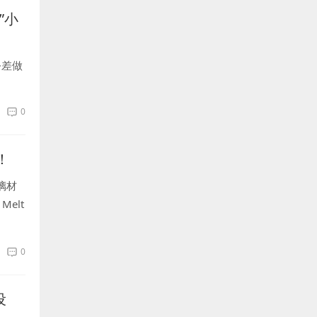
”小
公差做
0
！
玻璃材
elt
0
设