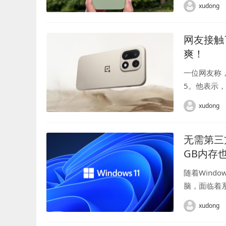
xudong
网友接触
爽！
一位网友称
5。他表示
我还是下单
xudong
的手感和质感.
无需第三方
GB内存
随着Wind
脑，面临着系
的命令，无需
xudong