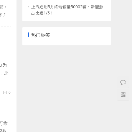
一篇
上汽通用5月终端销量50002辆：新能源
占比近1/5！
有了
热门标签
U为
品，那
0
可靠
查数