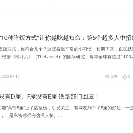
“10种吃饭方式”让你越吃越短命：第5个超多人中招!
种吃饭方式，你符合几个？这些看似平常的小习惯，长期下来，正在默
根据《柳叶刀》（TheLancet）的国际研究，每年全球有超过1100
死亡。对此，有医生警示，这些的饮食坏习惯，正在偷走你的健康与寿.
2025-07-15
579
0
只有D座、F座没有E座 铁路部门回应！
话题“高铁F座”上了热搜榜，引发关注。有网友列举了F座的好处，一
”，二是私密感强旁边没人挤。...