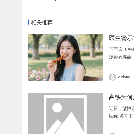
相关推荐
医生警示
下面这10
短你的寿命。
因为吃错而
xudong
高铁为何
近日，微博
堪称“观景王