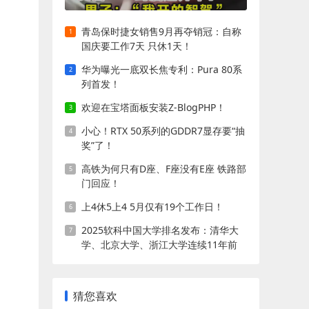
青岛保时捷女销售9月再夺销冠：自称
国庆要工作7天 只休1天！
华为曝光一底双长焦专利：Pura 80系
列首发！
欢迎在宝塔面板安装Z-BlogPHP！
小心！RTX 50系列的GDDR7显存要“抽
奖”了！
高铁为何只有D座、F座没有E座 铁路部
门回应！
上4休5上4 5月仅有19个工作日！
2025软科中国大学排名发布：清华大
学、北京大学、浙江大学连续11年前
三!
猜您喜欢