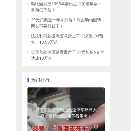
动物园回应1995年前出生可买老年票：
目前已下架！
20元门票近十年未涨价！深山动物园请
网友不要打钱了！
法拉利同款磁流变悬架上车！深蓝L06预
售：13.99万起！
全球首款电驱越野量产车 方程豹豹5交付
达成10万台！
热门排行
男子酒后开智驾上高速停车呼呼大
睡：吊销驾照5年不得重考！