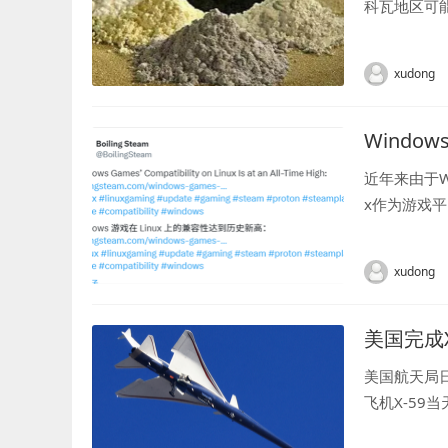
科瓦地区可
和巴西之后的
xudong
Windo
近年来由于WI
x作为游戏平
正逼近一个重要
xudong
美国完成
美国航天局
飞机X-59
长约30米，