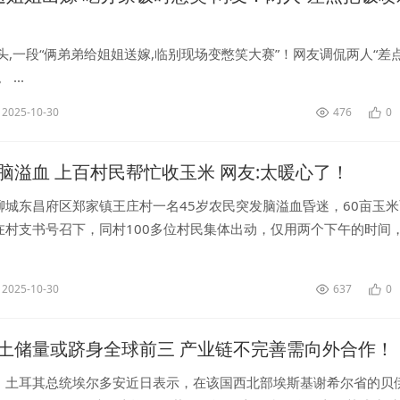
头,一段“俩弟弟给姐姐送嫁,临别现场变憋笑大赛”！网友调侃两人“差
...
2025-10-30
476
0
脑溢血 上百村民帮忙收玉米 网友:太暖心了！
聊城东昌府区郑家镇王庄村一名45岁农民突发脑溢血昏迷，60亩玉
在村支书号召下，同村100多位村民集体出动，仅用两个下午的时间
家里的60亩玉米颗粒归仓。...
2025-10-30
637
0
土储量或跻身全球前三 产业链不完善需向外合作！
，土耳其总统埃尔多安近日表示，在该国西北部埃斯基谢希尔省的贝