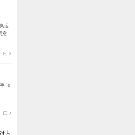
竞奥运
同意
0
手"冷
0
对方