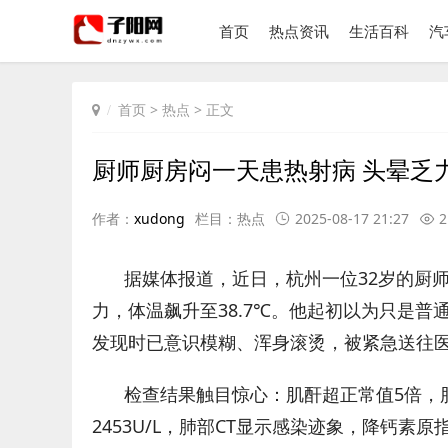
首页
热点资讯
生活百科
汽
首页
>
热点
> 正文
厨师厨房闷一天患热射病 头晕乏
作者：
xudong
栏目：
热点
2025-08-17 21:27
2
据媒体报道，近日，杭州一位32岁的厨
力，体温飙升至38.7℃。他起初以为只是
发现时已意识模糊、浑身滚烫，被紧急送往
检查结果触目惊心：肌酐超正常值5倍，肝脏
2453U/L，肺部CT显示感染迹象，降钙素