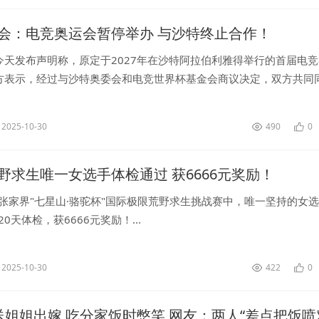
会：电竞奥运会暂停举办 与沙特终止合作！
今天发布声明称，原定于2027年在沙特阿拉伯利雅得举行的首届电
方表示，经过与沙特奥委会和电竞世界杯基金会商议决定，双方共同
林匹克电子竞技赛事上的合作。...
2025-10-30
490
0
野求生唯一女选手体检通过 获6666元奖励！
，张家界"七星山·骆驼杯"国际极限荒野求生挑战赛中，唯一坚持的女选
0天体检，获6666元奖励！...
2025-10-30
422
0
送姐姐出嫁 吃分家饭时憋笑 网友：两人“差点把饭喷