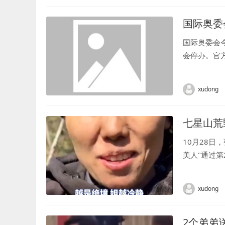
国际奥委
国际奥委会
会停办。官
终止他们在奥
xudong
七星山荒
10月28日
美人"通过第2
xudong
2个弟弟