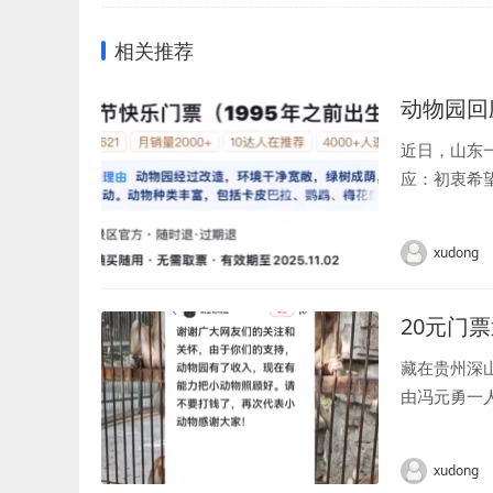
相关推荐
动物园回
近日，山东
应：初衷希望
xudong
20元门
藏在贵州深山
由冯元勇一
不够覆盖动物
xudong