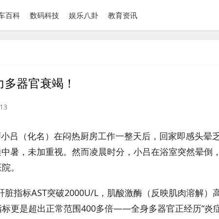
车百科
数码科技
娱乐八卦
教育资讯
力多器官衰竭！
13
师小吕（化名）在闷热厨房工作一整天后，回家即感头晕
普通中暑，未加重视。然而凌晨时分，小吕在浴室突然晕倒
医院。
指标AST突破2000U/L，肌酸激酶（反映肌肉溶解）
原指标更是超出正常范围400多倍——全身多器官正经历“炎