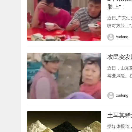
脸上”！
近日,广东汕
喷对方脸上”。 
xudong
农民突发
近日，山东
霉变风险。
费帮生病村民
xudong
土耳其稀
据媒体报道