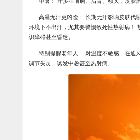
中暑： 汗多在前胸、后背、额头，皮肤
高温无汗更凶险： 长期无汗影响皮肤代
环境下不出汗，尤其要警惕致死性热射病！ 
识障碍甚至昏迷。
特别提醒老年人： 对温度不敏感，在通
调节失灵，诱发中暑甚至热射病。