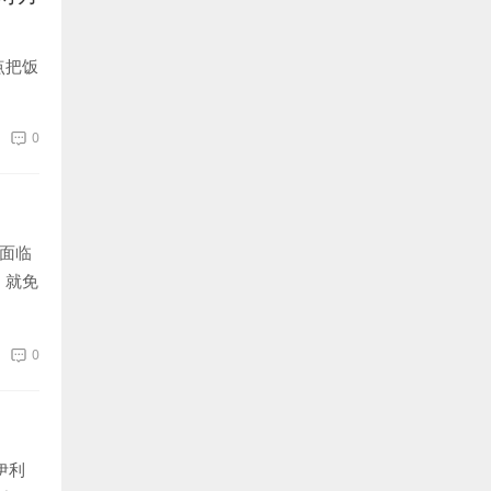
点把饭
0
米面临
，就免
0
伊利