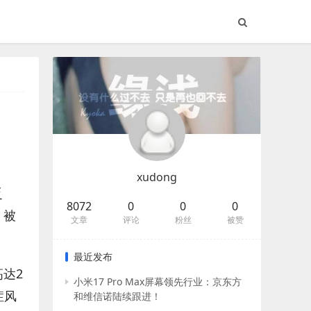
xudong
乏
8072
0
0
0
，被
文章
评论
粉丝
被赞
最近发布
高达2
小米17 Pro Max屏幕领先行业：京东方
症风
和维信诺陆续跟进！