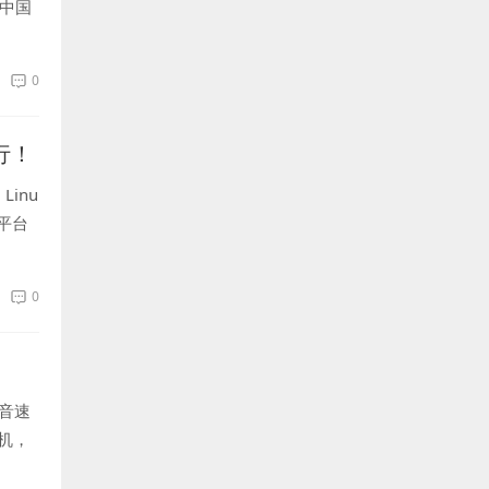
继中国
0
行！
inu
x平台
0
音速
机，
...