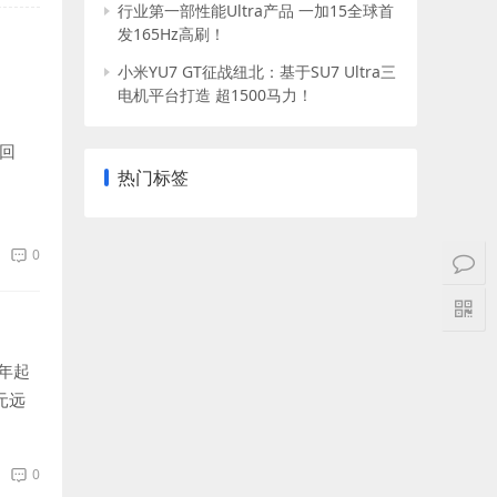
行业第一部性能Ultra产品 一加15全球首
发165Hz高刷！
小米YU7 GT征战纽北：基于SU7 Ultra三
电机平台打造 超1500马力！
回
热门标签
0
年起
元远
0