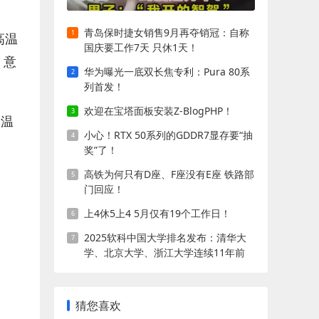
青岛保时捷女销售9月再夺销冠：自称
高温
国庆要工作7天 只休1天！
、意
华为曝光一底双长焦专利：Pura 80系
列首发！
欢迎在宝塔面板安装Z-BlogPHP！
体温
小心！RTX 50系列的GDDR7显存要“抽
奖”了！
高铁为何只有D座、F座没有E座 铁路部
门回应！
上4休5上4 5月仅有19个工作日！
2025软科中国大学排名发布：清华大
学、北京大学、浙江大学连续11年前
三!
猜您喜欢