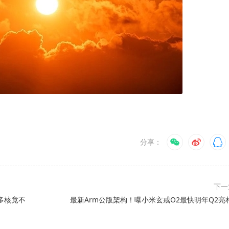
分享：
下
：多核竟不
最新Arm公版架构！曝小米玄戒O2最快明年Q2亮