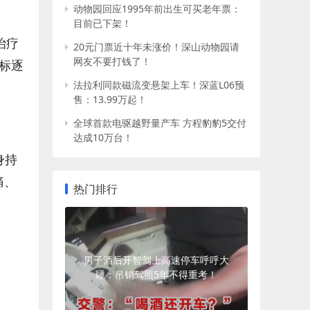
动物园回应1995年前出生可买老年票：
目前已下架！
治疗
20元门票近十年未涨价！深山动物园请
网友不要打钱了！
标逐
法拉利同款磁流变悬架上车！深蓝L06预
售：13.99万起！
全球首款电驱越野量产车 方程豹豹5交付
达成10万台！
身持
痛、
热门排行
男子酒后开智驾上高速停车呼呼大
睡：吊销驾照5年不得重考！