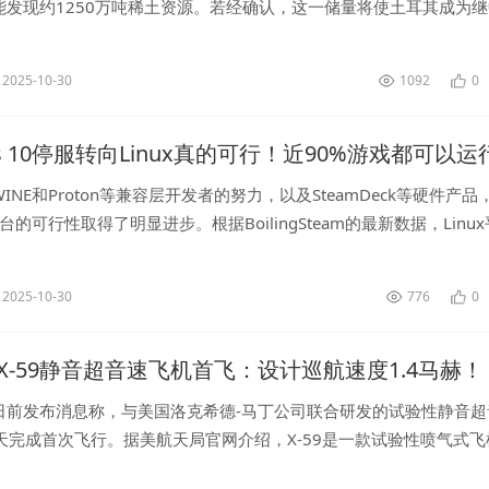
能发现约1250万吨稀土资源。若经确认，这一储量将使土耳其成为
世界第三大稀土储量国。...
2025-10-30
1092
0
ws 10停服转向Linux真的可行！近90%游戏都可以运
NE和Proton等兼容层开发者的努力，以及SteamDeck等硬件产品，L
台的可行性取得了明显进步。根据BoilingSteam的最新数据，Linu
里程碑：近90%的Windows游...
2025-10-30
776
0
X-59静音超音速飞机首飞：设计巡航速度1.4马赫！
日前发布消息称，与美国洛克希德-马丁公司联合研发的试验性静音超
当天完成首次飞行。据美航天局官网介绍，X-59是一款试验性喷气式飞
翼展约9米，设计巡航速度为1.4马赫（即1.4倍音速），其独特的外形与