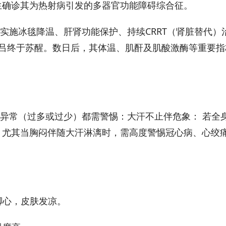
医生确诊其为热射病引发的多器官功能障碍综合征。
实施冰毯降温、肝肾功能保护、持续CRRT（肾脏替代）
小吕终于苏醒。数日后，其体温、肌酐及肌酸激酶等重要指
异常（过多或过少）都需警惕：大汗不止伴危象： 若全
。尤其当胸闷伴随大汗淋漓时，需高度警惕冠心病、心绞
脚心，皮肤发凉。