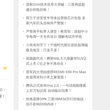
宣称2nm技术良率大突破：三星再提超
越台积电目标！
荷兰干涉安世半导体运营致芯片告急 多
家汽车巨头拉响停产警报！
严禁将手机带入课堂！教育部：鼓励中小
学每周一天无作业日 缓解考试升学焦
虑！
小米有对手了！宁德时代推出首款超薄磁
吸充电宝：只送不卖！
高圆圆代言！腾势N8L大六座豪华SUV正
式上市 C位之争不再存在！
雷军四大理由推荐REDMI K90 Pro Max
欢迎周末到小米之家逛逛！
腾讯正式发布ima 2.0：一句话就能搜索
一篇
上百万知识库 自动输出结果！
相！
价格直降30% 三星HBM3e开打价格战：
但不影响DDR内存！