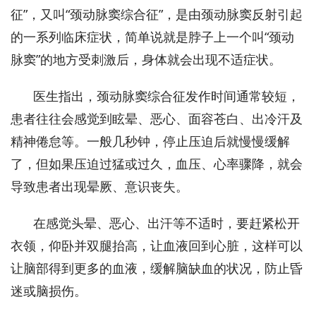
征”，又叫“颈动脉窦综合征”，是由颈动脉窦反射引起
的一系列临床症状，简单说就是脖子上一个叫“颈动
脉窦”的地方受刺激后，身体就会出现不适症状。
医生指出，颈动脉窦综合征发作时间通常较短，
患者往往会感觉到眩晕、恶心、面容苍白、出冷汗及
精神倦怠等。一般几秒钟，停止压迫后就慢慢缓解
了，但如果压迫过猛或过久，血压、心率骤降，就会
导致患者出现晕厥、意识丧失。
在感觉头晕、恶心、出汗等不适时，要赶紧松开
衣领，仰卧并双腿抬高，让血液回到心脏，这样可以
让脑部得到更多的血液，缓解脑缺血的状况，防止昏
迷或脑损伤。