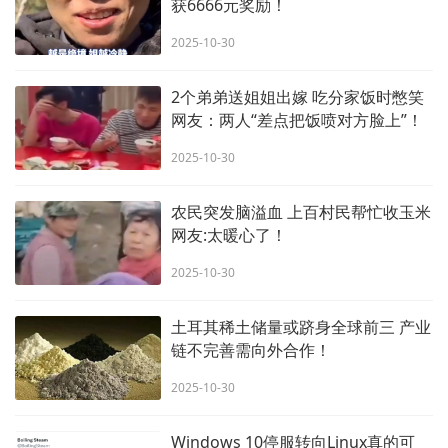
获6666元奖励！
2025-10-30
2个弟弟送姐姐出嫁 吃分家饭时憋笑
网友：两人“差点把饭喷对方脸上”！
2025-10-30
农民突发脑溢血 上百村民帮忙收玉米
网友:太暖心了！
2025-10-30
土耳其稀土储量或跻身全球前三 产业
链不完善需向外合作！
2025-10-30
Windows 10停服转向Linux真的可