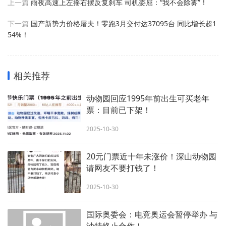
上一篇
雨夜高速上左摇右摆反复刹车 司机委屈：“我不会除雾”！
下一篇
国产新势力价格屠夫！零跑3月交付达37095台 同比增长超1
54%！
相关推荐
动物园回应1995年前出生可买老年
票：目前已下架！
2025-10-30
20元门票近十年未涨价！深山动物园
请网友不要打钱了！
2025-10-30
国际奥委会：电竞奥运会暂停举办 与