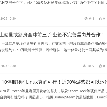
在村支书号召下，同村100多位村民集体出动，仅用两个下午的时间
家里的60亩玉米颗粒归仓。...
2025-10-30
648
0
土储量或跻身全球前三 产业链不完善需向外合作！
，土耳其总统埃尔多安近日表示，在该国西北部埃斯基谢希尔省的贝
能发现约1250万吨稀土资源。若经确认，这一储量将使土耳其成为
世界第三大稀土储量国。...
2025-10-30
1099
0
ws 10停服转向Linux真的可行！近90%游戏都可以运
NE和Proton等兼容层开发者的努力，以及SteamDeck等硬件产品，L
台的可行性取得了明显进步。根据BoilingSteam的最新数据，Linu
里程碑：近90%的Windows游...