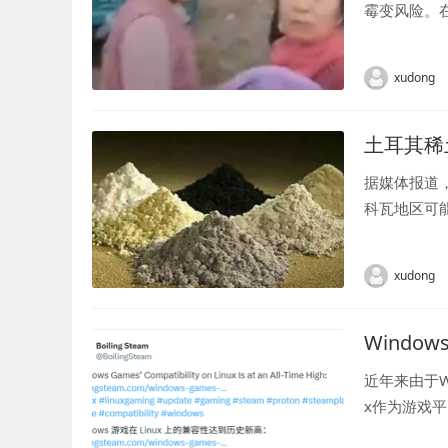
霉变风险。
费帮生病村民
xudong
土耳其稀
据媒体报道
科瓦地区可
和巴西之后的
xudong
Windo
近年来由于WI
x作为游戏平
正逼近一个重要