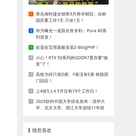
青岛保时捷女销售9月再夺销冠：自称
国庆要工作7天 只休1天！
华为曝光一底双长焦专利：Pura 80系
列首发！
欢迎在宝塔面板安装Z-BlogPHP！
小心！RTX 50系列的GDDR7显存要“抽
奖”了！
高铁为何只有D座、F座没有E座 铁路部
门回应！
上4休5上4 5月仅有19个工作日！
2025软科中国大学排名发布：清华大
学、北京大学、浙江大学连续11年前
三!
猜您喜欢