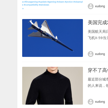
xudong
美国完成
美国航天局
飞机X-59
长约30米，
xudong
穿不了高
最近部分城
的人来说，
体报道，穿不
窦反射引起的.
xudong