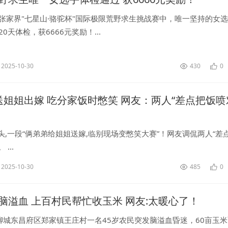
，张家界"七星山·骆驼杯"国际极限荒野求生挑战赛中，唯一坚持的女选
0天体检，获6666元奖励！...
2025-10-30
430
0
送姐姐出嫁 吃分家饭时憋笑 网友：两人“差点把饭喷
头,一段“俩弟弟给姐姐送嫁,临别现场变憋笑大赛”！网友调侃两人“差
...
2025-10-30
485
0
脑溢血 上百村民帮忙收玉米 网友:太暖心了！
聊城东昌府区郑家镇王庄村一名45岁农民突发脑溢血昏迷，60亩玉