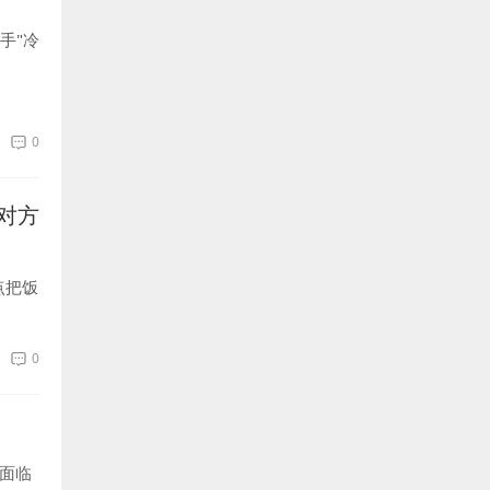
手"冷
0
对方
点把饭
0
米面临