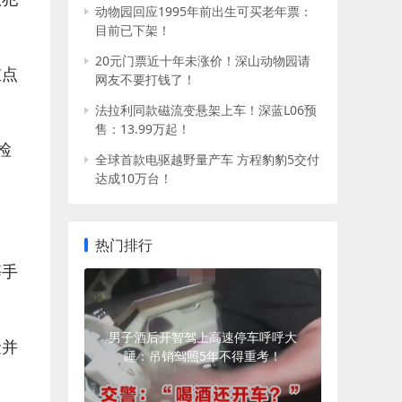
动物园回应1995年前出生可买老年票：
目前已下架！
20元门票近十年未涨价！深山动物园请
重点
网友不要打钱了！
法拉利同款磁流变悬架上车！深蓝L06预
售：13.99万起！
检
全球首款电驱越野量产车 方程豹豹5交付
达成10万台！
热门排行
等手
男子酒后开智驾上高速停车呼呼大
金并
睡：吊销驾照5年不得重考！