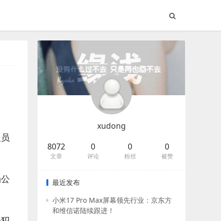
xudong
人员
8072
0
0
0
文章
评论
粉丝
被赞
场公
最近发布
小米17 Pro Max屏幕领先行业：京东方
和维信诺陆续跟进！
法犯