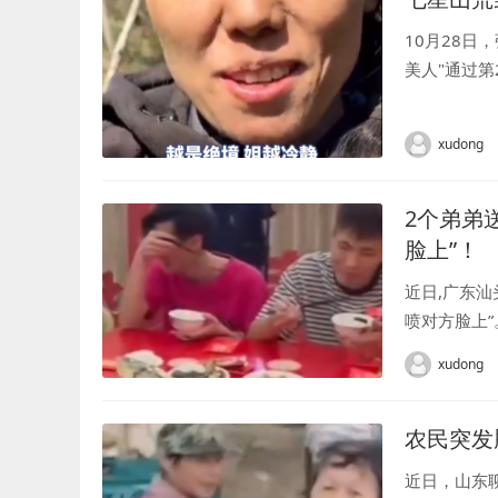
10月28日
美人"通过第2
xudong
2个弟弟
脸上”！
近日,广东汕
喷对方脸上”。 
xudong
农民突发
近日，山东