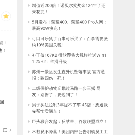
增值近200倍！诺贝尔奖奖金124年了还
未花完！
5月发布！荣耀400、荣耀400 Pro入网：
最高90W快充！
可口可乐笑了百事可乐哭了：百事需要缴
一篇
纳10%美国关税!
他！
补丁仅167KB 微软即将大规模推送Win1
1 25H2：丝滑升级！
苏州一景区发生直升机坠落事故 官方通
报：致四伤一死！
二级保护动物丘鹬过马路一步三摇 网
友：别摇了，要迟到了！
回
男子买法拉利3年提不了车 4S店：想退款
先帮忙卖辆车！
巨头联合发起：反苹果、谷歌联盟成立！
0
不裁员不降薪！美团内部公告明确员工工