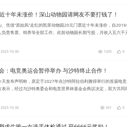
票近十年未涨价！深山动物园请网友不要打钱了！
、凭借“原始风”走红的凯里动物园20元门票近十年未涨价，自2016
人负责售票、饲养等全部工作。此前动物园长期亏损，月收入五六千
食费。...
2025-10-30
1205
0
会：电竞奥运会暂停举办 与沙特终止合作！
今天发布声明称，原定于2027年在沙特阿拉伯利雅得举行的首届电
方表示，经过与沙特奥委会和电竞世界杯基金会商议决定，双方共同
林匹克电子竞技赛事上的合作。...
2025-10-30
501
0
野求生唯一女选手体检通过 获6666元奖励！