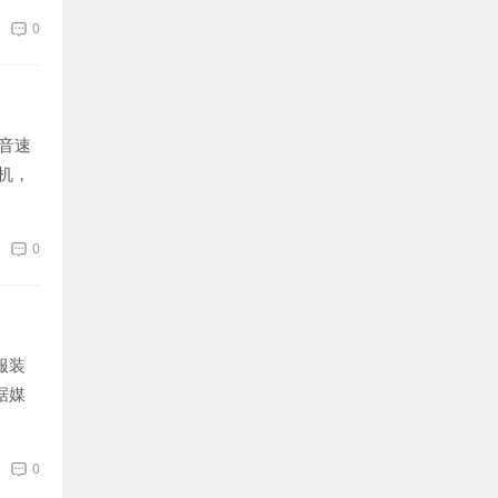
0
音速
机，
...
0
服装
据媒
动脉
0