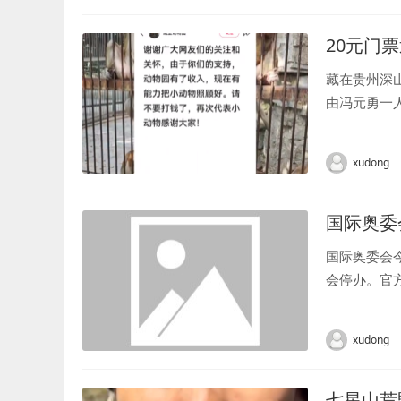
20元门
藏在贵州深山
由冯元勇一
不够覆盖动物
xudong
国际奥委
国际奥委会
会停办。官
终止他们在奥
xudong
七星山荒