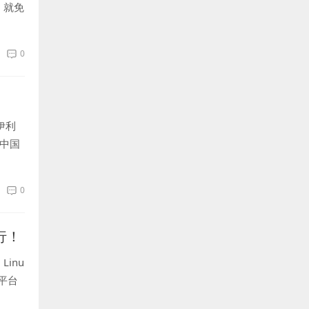
，就免
0
伊利
继中国
0
行！
inu
x平台