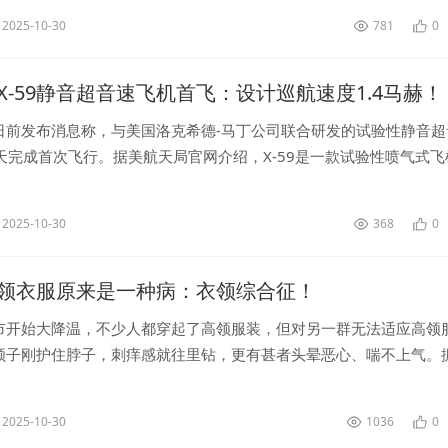
2025-10-30
781
0
X-59静音超音速飞机首飞：设计巡航速度1.4马赫！
日前发布消息称，与美国洛克希德-马丁公司联合研发的试验性静音超
当天完成首次飞行。据美航天局官网介绍，X-59是一款试验性喷气式飞
翼展约9米，设计巡航速度为1.4马赫（即1.4倍音速），其独特的外形与
2025-10-30
368
0
领衣服原来是一种病：衣领综合征！
市开始大降温，不少人都穿起了高领服装，但对另一群无法适应高领
领子刚护住脖子，刺痒感就往里钻，更有甚者头晕恶心、喘不上气。
了高领可能是患上了“衣领综合征”，又叫“颈动脉窦综合征”，是由颈
..
2025-10-30
1036
0