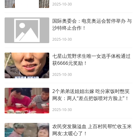
2025-10-30
国际奥委会：电竞奥运会暂停举办 与
沙特终止合作！
2025-10-30
七星山荒野求生唯一女选手体检通过
获6666元奖励！
2025-10-30
2个弟弟送姐姐出嫁 吃分家饭时憋笑
网友：两人“差点把饭喷对方脸上”！
2025-10-30
农民突发脑溢血 上百村民帮忙收玉米
网友:太暖心了！