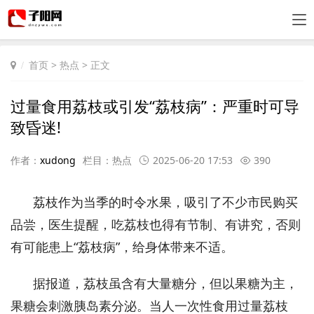
首页
>
热点
> 正文
过量食用荔枝或引发“荔枝病”：严重时可导
致昏迷!
作者：
xudong
栏目：
热点
2025-06-20 17:53
390
荔枝作为当季的时令水果，吸引了不少市民购买
品尝，医生提醒，吃荔枝也得有节制、有讲究，否则
有可能患上“荔枝病”，给身体带来不适。
据报道，荔枝虽含有大量糖分，但以果糖为主，
果糖会刺激胰岛素分泌。当人一次性食用过量荔枝