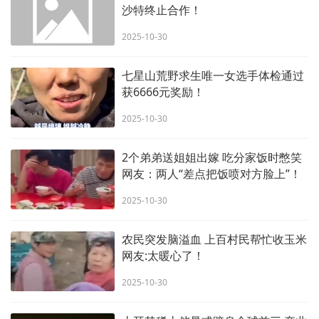
沙特终止合作！
2025-10-30
七星山荒野求生唯一女选手体检通过
获6666元奖励！
2025-10-30
2个弟弟送姐姐出嫁 吃分家饭时憋笑
网友：两人“差点把饭喷对方脸上”！
2025-10-30
农民突发脑溢血 上百村民帮忙收玉米
网友:太暖心了！
2025-10-30