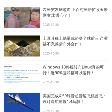
农民突发脑溢血 上百村民帮忙收玉米
网友:太暖心了！
2025-10-30
土耳其稀土储量或跻身全球前三 产业
链不完善需向外合作！
2025-10-30
Windows 10停服转向Linux真的可
行！近90%游戏都可以运行！
2025-10-30
美国完成X-59静音超音速飞机首飞：
设计巡航速度1.4马赫！
2025-10-30