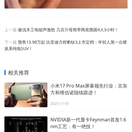
上一篇
被伐木工电锯声激怒 几百斤母熊带两崽围困4人3小时！
下一篇
预售13.98万起 比亚迪方程豹钛3上市定档：年轻人第一台硬
派系纯电SUV！
相关推荐
小米17 Pro Max屏幕领先行业：京东
方和维信诺陆续跟进！
2025-11-01
NVIDIA新一代显卡Feynman首发1.6
nm工艺：有一绝技！