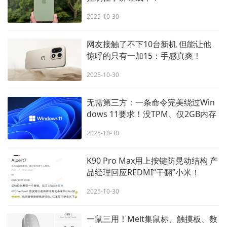
2025-10-30
网友接触了不下10台新机 但能让他
惊呼的只有一加15：手感真爽！
2025-10-30
无需第三方：一条命令完美绕过Win
dows 11要求！没TPM、仅2GB内存
也能升！
2025-10-30
K90 Pro Max用上按键防晃动结构 产
品经理回应REDMI“干翻”小米！
2025-10-30
一鼠三用！Melt集鼠标、触摸板、数