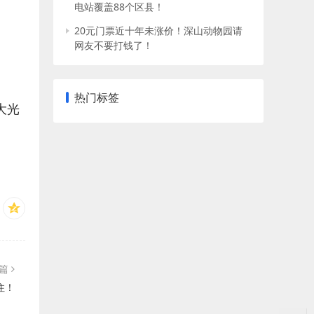
电站覆盖88个区县！
20元门票近十年未涨价！深山动物园请
网友不要打钱了！
热门标签
大光
一篇
住！