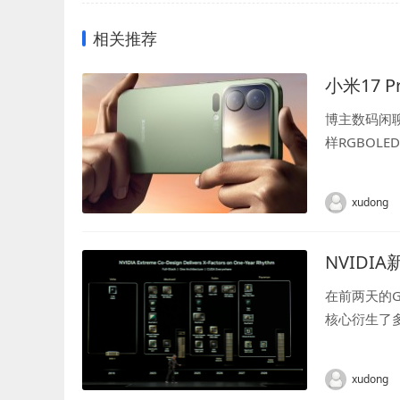
相关推荐
小米17
博主数码闲
样RGBO
京东方RGB
xudong
NVIDI
在前两天的G
核心衍生了多
就是代号Fe
xudong