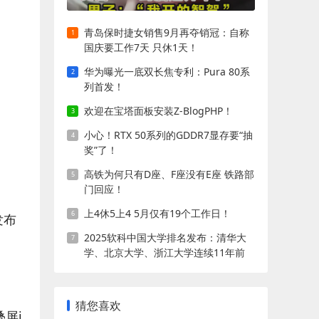
青岛保时捷女销售9月再夺销冠：自称
国庆要工作7天 只休1天！
华为曝光一底双长焦专利：Pura 80系
列首发！
欢迎在宝塔面板安装Z-BlogPHP！
小心！RTX 50系列的GDDR7显存要“抽
奖”了！
高铁为何只有D座、F座没有E座 铁路部
门回应！
上4休5上4 5月仅有19个工作日！
已发布
2025软科中国大学排名发布：清华大
学、北京大学、浙江大学连续11年前
三!
猜您喜欢
叠屏i