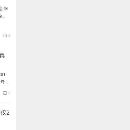
刷新率
储。
0
真
加1
好奇，
出色
0
仅2