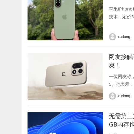
苹果iPho
技术，定价5
凭借这些升级
xudong
网友接触
爽！
一位网友称
5。他表示
我还是下单
xudong
的手感和质感.
无需第三方
GB内存