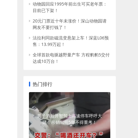
动物园回应1995年前出生可买老年票：
目前已下架！
20元门票近十年未涨价！深山动物园请
网友不要打钱了！
法拉利同款磁流变悬架上车！深蓝L06预
售：13.99万起！
全球首款电驱越野量产车 方程豹豹5交付
达成10万台！
热门排行
男子酒后开智驾上高速停车呼呼大
睡：吊销驾照5年不得重考！