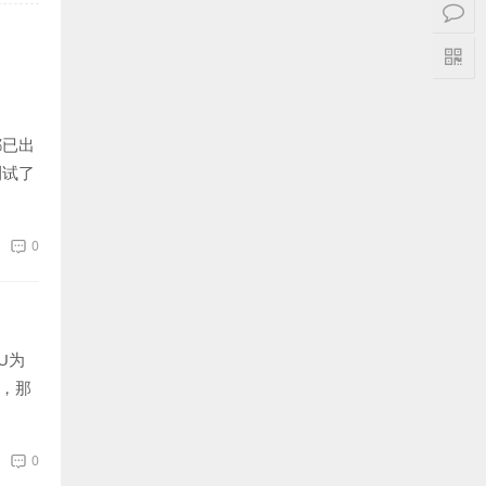
都已出
测试了
0
U为
品，那
0