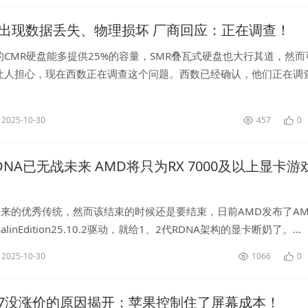
盘出现数据丢失、物理损坏 厂商回应：正在调查！
CMR硬盘能多提供25%的容量，SMR叠瓦式硬盘也大行其道，然而
让人担心，现在西数正在调查这个问题。西数已经确认，他们正在调
员发现的旧款硬盘的可靠性问题，主要涉及2020年左右发布的2TB
2025-10-30
457
0
DNA已无战未来 AMD将只为RX 7000及以上显卡游
来的优秀传统，然而该结束的时候还是要结束，日前AMD发布了AMD
renalinEdition25.10.2驱动，就给1、2代RDNA架构的显卡断奶了。...
2025-10-30
1066
0
ne 17没涨价的原因揭开：苹果控制住了屏幕成本！