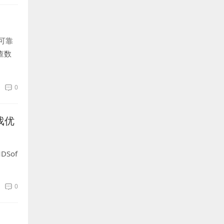
可靠
查数
到6T
0
戏优
Sof
0