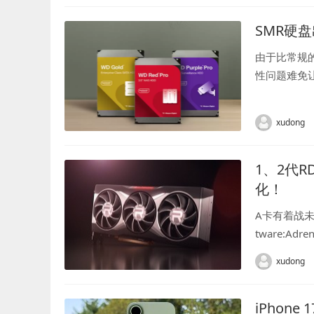
SMR硬
由于比常规的
性问题难免
据恢复研究人
B红...
xudong
1、2代R
化！
A卡有着战未
tware:Ad
xudong
iPho