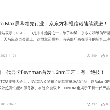
 Pro Max屏幕领先行业：京东方和维信诺陆续跟进！
聊站表示，RGBOLED是未来趋势之一，除了华星，京东方和维信诺
LED，天马应该也会跟上。该博主还爆料，有头部厂商在明年的新机上
OLED，其它几家也可以考虑一下，1.5KRGB精细度没问题...
2025-11-01
509
0
A新一代显卡Feynman首发1.6nm工艺：有一绝技！
TC华盛顿大会上，NVIDIA又发布了多款重量级AI产品，以RubinGP
款超高性能AI服务器。在这次会议上，NVIDIA也揭示了新一代产
ynman的GPU，名字来源于美国理论物理学家理查德·...
2025-10-30
437
0