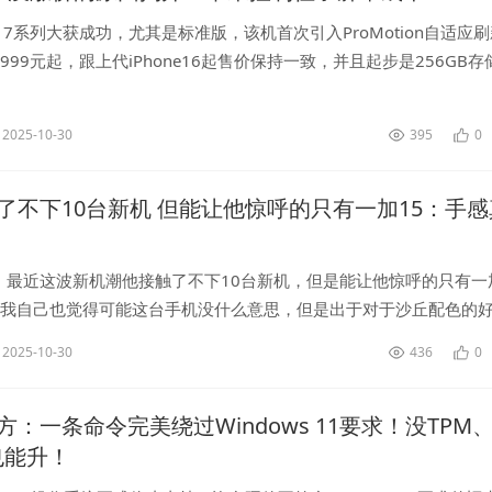
ne17系列大获成功，尤其是标准版，该机首次引入ProMotion自适应
999元起，跟上代iPhone16起售价保持一致，并且起步是256GB存
，iPhone17在全球范围内收获了超高人气...
2025-10-30
395
0
了不下10台新机 但能让他惊呼的只有一加15：手感
，最近这波新机潮他接触了不下10台新机，但是能让他惊呼的只有一
，我自己也觉得可能这台手机没什么意思，但是出于对于沙丘配色的
了一加15，当我摸到它时我觉得这就是今年我最喜欢的手机之一，它
2025-10-30
436
0
..
：一条命令完美绕过Windows 11要求！没TPM、
也能升！