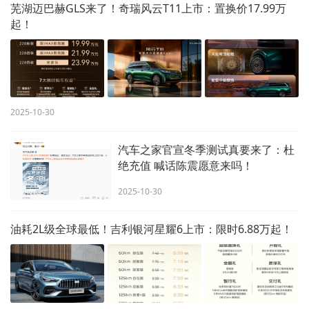
芜湖迈巴赫GLS来了！奇瑞风云T11上市：置换价17.99万
起！
2025-10-30
汽车之家官宣冬季测试真要来了：杜
绝充值 喊话陈震愿意来吗！
2025-10-30
油耗2L级全球最低！吉利银河星耀6上市：限时6.88万起！