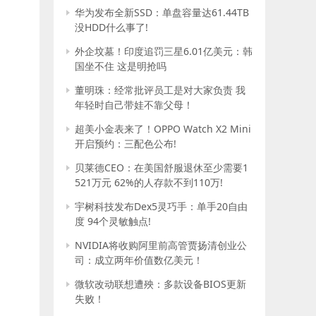
华为发布全新SSD：单盘容量达61.44TB
没HDD什么事了!
外企坟墓！印度追罚三星6.01亿美元：韩
国坐不住 这是明抢吗
董明珠：经常批评员工是对大家负责 我
年轻时自己带娃不靠父母！
超美小金表来了！OPPO Watch X2 Mini
开启预约：三配色公布!
贝莱德CEO：在美国舒服退休至少需要1
521万元 62%的人存款不到110万!
宇树科技发布Dex5灵巧手：单手20自由
度 94个灵敏触点!
NVIDIA将收购阿里前高管贾扬清创业公
司：成立两年价值数亿美元！
微软改动联想遭殃：多款设备BIOS更新
失败！