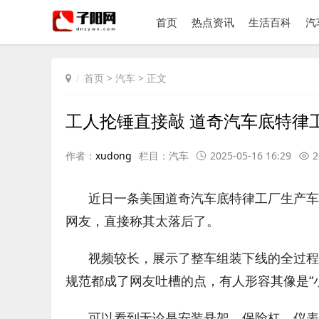
首页
热点资讯
生活百科
汽
首页
>
汽车
> 正文
工人抡锤直接敲 道奇汽车底特律
作者：
xudong
栏目：
汽车
2025-05-16 16:29
2
近日一条美国道奇汽车底特律工厂生产车
网友，直接称其太落后了。
视频较长，展示了整车组装下线的全过程
规范都成了网友吐槽的点，有人形容其像是“
可以看到无论是安装悬架、保险杠、仪表