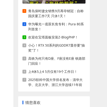
青岛保时捷女销售9月再夺销冠：自称
国庆要工作7天 只休1天！
华为曝光一底双长焦专利：Pura 80系
列首发！
欢迎在宝塔面板安装Z-BlogPHP！
小心！RTX 50系列的GDDR7显存要“抽
奖”了！
高铁为何只有D座、F座没有E座 铁路部
门回应！
上4休5上4 5月仅有19个工作日！
2025软科中国大学排名发布：清华大
学、北京大学、浙江大学连续11年前
三!
猜您喜欢