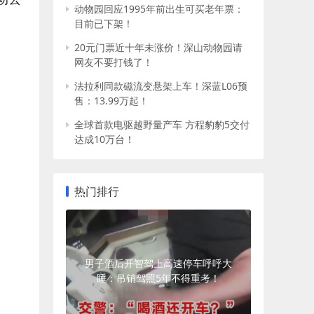
动物园回应1995年前出生可买老年票：
目前已下架！
20元门票近十年未涨价！深山动物园请
网友不要打钱了！
法拉利同款磁流变悬架上车！深蓝L06预
售：13.99万起！
全球首款电驱越野量产车 方程豹豹5交付
达成10万台！
热门排行
男子酒后开智驾上高速停车呼呼大
睡：吊销驾照5年不得重考！