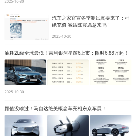
2025-10-30
汽车之家官宣冬季测试真要来了：杜
绝充值 喊话陈震愿意来吗！
2025-10-30
油耗2L级全球最低！吉利银河星耀6上市：限时6.88万起！
2025-10-30
颜值没输过！马自达绝美概念车亮相东京车展！