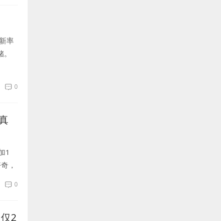
刷新率
储。
0
真
加1
好奇，
出色
0
仅2