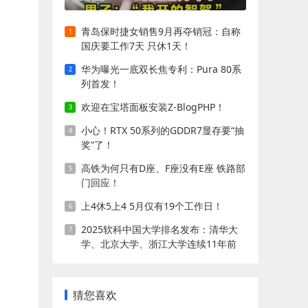
青岛保时捷女销售9月再夺销冠：自称
国庆要工作7天 只休1天！
华为曝光一底双长焦专利：Pura 80系
列首发！
欢迎在宝塔面板安装Z-BlogPHP！
小心！RTX 50系列的GDDR7显存要“抽
奖”了！
高铁为何只有D座、F座没有E座 铁路部
门回应！
上4休5上4 5月仅有19个工作日！
2025软科中国大学排名发布：清华大
学、北京大学、浙江大学连续11年前
三!
猜您喜欢