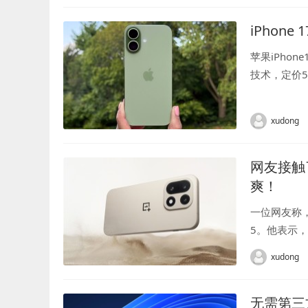
iPho
苹果iPho
技术，定价5
凭借这些升级
xudong
网友接触
爽！
一位网友称
5。他表示
我还是下单
xudong
的手感和质感.
无需第三方