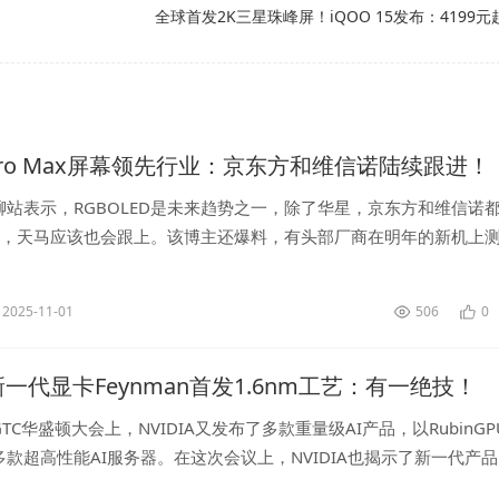
！
全球首发2K三星珠峰屏！iQOO 15发布：4199元
 Pro Max屏幕领先行业：京东方和维信诺陆续跟进！
聊站表示，RGBOLED是未来趋势之一，除了华星，京东方和维信诺
LED，天马应该也会跟上。该博主还爆料，有头部厂商在明年的新机上
OLED，其它几家也可以考虑一下，1.5KRGB精细度没问题...
2025-11-01
506
0
A新一代显卡Feynman首发1.6nm工艺：有一绝技！
TC华盛顿大会上，NVIDIA又发布了多款重量级AI产品，以RubinGP
款超高性能AI服务器。在这次会议上，NVIDIA也揭示了新一代产
ynman的GPU，名字来源于美国理论物理学家理查德·...