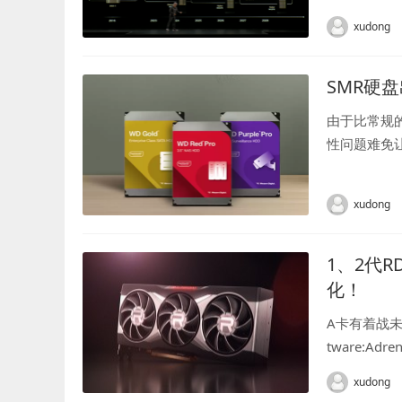
xudong
SMR硬
由于比常规的
性问题难免
据恢复研究人
B红...
xudong
1、2代R
化！
A卡有着战未
tware:Ad
xudong