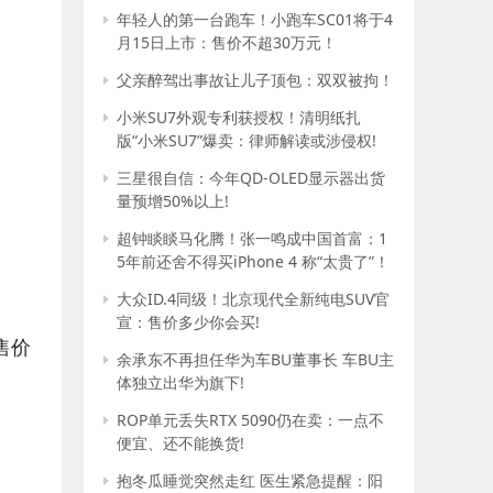
年轻人的第一台跑车！小跑车SC01将于4
月15日上市：售价不超30万元！
父亲醉驾出事故让儿子顶包：双双被拘！
小米SU7外观专利获授权！清明纸扎
版“小米SU7”爆卖：律师解读或涉侵权!
三星很自信：今年QD-OLED显示器出货
量预增50%以上!
超钟睒睒马化腾！张一鸣成中国首富：1
5年前还舍不得买iPhone 4 称“太贵了”！
大众ID.4同级！北京现代全新纯电SUV官
宣：售价多少你会买!
B售价
余承东不再担任华为车BU董事长 车BU主
体独立出华为旗下!
ROP单元丢失RTX 5090仍在卖：一点不
便宜、还不能换货!
抱冬瓜睡觉突然走红 医生紧急提醒：阳