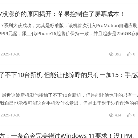
ne 17没涨价的原因揭开：苹果控制住了屏幕成本！
ne17系列大获成功，尤其是标准版，该机首次引入ProMotion自适应
999元起，跟上代iPhone16起售价保持一致，并且起步是256GB存
，iPhone17在全球范围内收获了超高人气...
2025-10-30
392
0
了不下10台新机 但能让他惊呼的只有一加15：手感
，最近这波新机潮他接触了不下10台新机，但是能让他惊呼的只有一
，我自己也觉得可能这台手机没什么意思，但是出于对于沙丘配色的
了一加15，当我摸到它时我觉得这就是今年我最喜欢的手机之一，它
2025-10-30
434
0
..
：一条命令完美绕过Windows 11要求！没TPM、