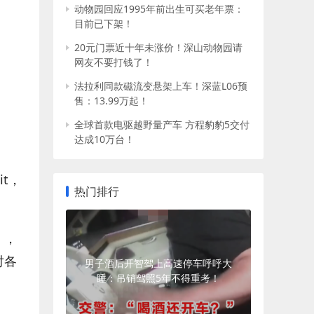
动物园回应1995年前出生可买老年票：
目前已下架！
20元门票近十年未涨价！深山动物园请
网友不要打钱了！
法拉利同款磁流变悬架上车！深蓝L06预
售：13.99万起！
全球首款电驱越野量产车 方程豹豹5交付
达成10万台！
it，
热门排行
），
对各
男子酒后开智驾上高速停车呼呼大
睡：吊销驾照5年不得重考！