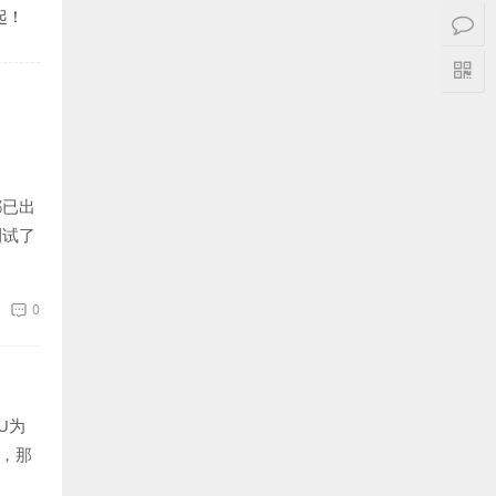
起！
都已出
测试了
0
U为
品，那