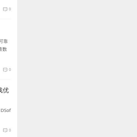
0
可靠
查数
到6T
0
戏优
Sof
0