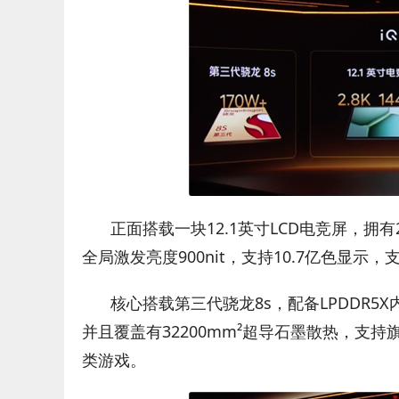
正面搭载一块12.1英寸LCD电竞屏，拥有28
全局激发亮度900nit，支持10.7亿色显示
核心搭载第三代骁龙8s，配备LPDDR5X内存，U
并且覆盖有32200mm²超导石墨散热，支
类游戏。