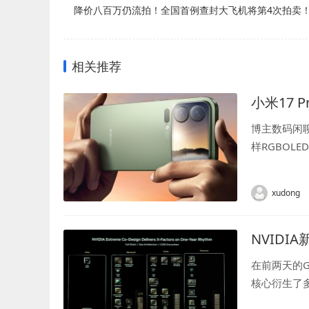
降价八百万仍流拍！全国首例查封大飞机将第4次拍卖
相关推荐
小米17
博主数码闲
样RGBO
京东方RGB
xudong
NVIDI
在前两天的G
核心衍生了多
就是代号Fe