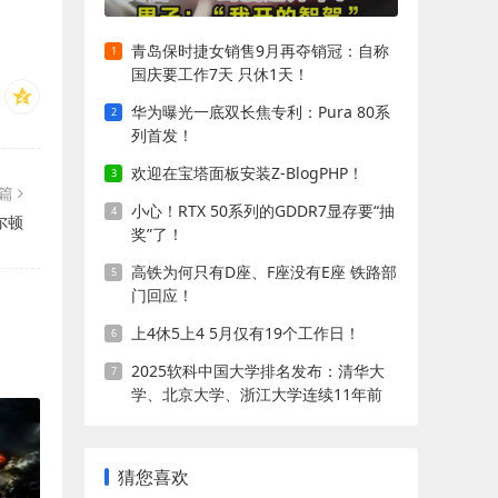
青岛保时捷女销售9月再夺销冠：自称
国庆要工作7天 只休1天！
华为曝光一底双长焦专利：Pura 80系
列首发！
欢迎在宝塔面板安装Z-BlogPHP！
一篇
小心！RTX 50系列的GDDR7显存要“抽
尔顿
奖”了！
高铁为何只有D座、F座没有E座 铁路部
门回应！
上4休5上4 5月仅有19个工作日！
2025软科中国大学排名发布：清华大
学、北京大学、浙江大学连续11年前
三!
猜您喜欢