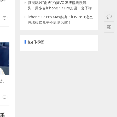
亲生
影视飓风“剧透”拍摄VOGUE盛典慢镜
头：用多台iPhone 17 Pro架设一套子弹
时间拍摄装置！
iPhone 17 Pro Max实测：iOS 26.1液态
0
玻璃模式几乎不影响续航！
热门标签
英。
0
名第