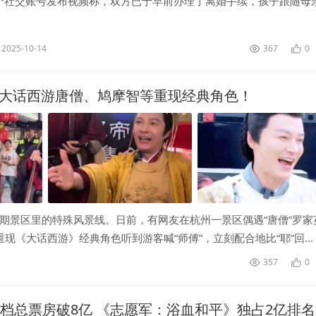
个社交账号发布视频称，双方已于早前办理了离婚手续，孩子跟随母
。...
2025-10-14
367
0
：大话西游唐僧、鸠摩智等重现经典角色！
假期景区里的特殊风景线。日前，有网友在杭州一景区偶遇“唐僧”罗家
《大话西游》经典角色听到游客喊“师傅”，立刻配合地比“耶”回...
357
0
国庆档总票房破8亿 《志愿军：浴血和平》独占2亿排