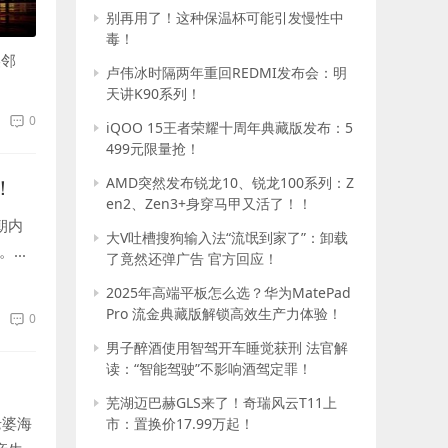
别再用了！这种保温杯可能引发慢性中
毒！
美邻
卢伟冰时隔两年重回REDMI发布会：明
天讲K90系列！
0
iQOO 15王者荣耀十周年典藏版发布：5
499元限量抢！
AMD突然发布锐龙10、锐龙100系列：Z
！
en2、Zen3+身穿马甲又活了！！
朝内
大V吐槽搜狗输入法“流氓到家了”：卸载
..
了竟然还弹广告 官方回应！
2025年高端平板怎么选？华为MatePad
Pro 流金典藏版解锁高效生产力体验！
0
男子醉酒使用智驾开车睡觉获刑 法官解
读：“智能驾驶”不影响酒驾定罪！
芜湖迈巴赫GLS来了！奇瑞风云T11上
老婆海
市：置换价17.99万起！