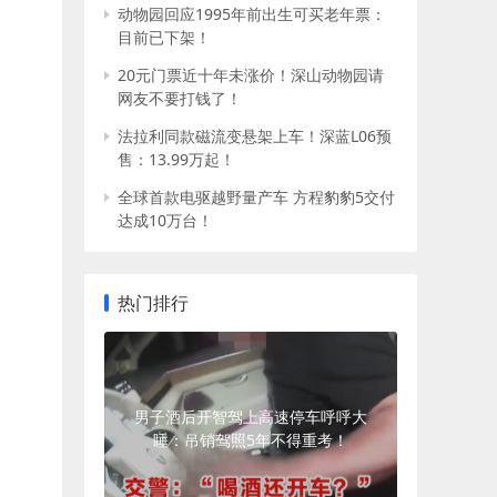
动物园回应1995年前出生可买老年票：
目前已下架！
20元门票近十年未涨价！深山动物园请
网友不要打钱了！
法拉利同款磁流变悬架上车！深蓝L06预
售：13.99万起！
全球首款电驱越野量产车 方程豹豹5交付
达成10万台！
热门排行
男子酒后开智驾上高速停车呼呼大
睡：吊销驾照5年不得重考！