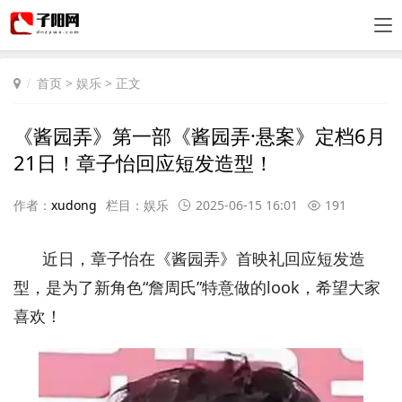
首页
>
娱乐
> 正文
《酱园弄》第一部《酱园弄·悬案》定档6月
21日！章子怡回应短发造型！
作者：
xudong
栏目：
娱乐
2025-06-15 16:01
191
近日，章子怡在《酱园弄》首映礼回应短发造
型，是为了新角色“詹周氏”特意做的look，希望大家
喜欢！