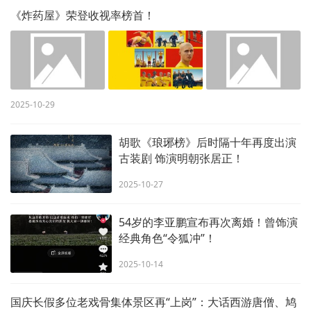
《炸药屋》荣登收视率榜首！
2025-10-29
胡歌《琅琊榜》后时隔十年再度出演
古装剧 饰演明朝张居正！
2025-10-27
54岁的李亚鹏宣布再次离婚！曾饰演
经典角色“令狐冲”！
2025-10-14
国庆长假多位老戏骨集体景区再“上岗”：大话西游唐僧、鸠