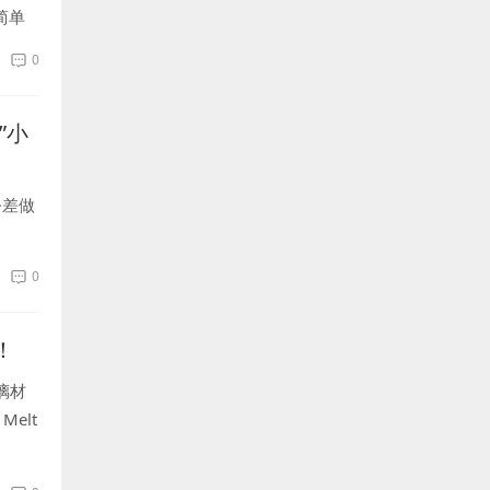
简单
0
”小
公差做
0
！
玻璃材
elt