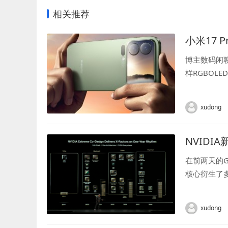
相关推荐
小米17
博主数码闲
样RGBO
京东方RGB
xudong
NVIDI
在前两天的G
核心衍生了多
就是代号Fe
xudong