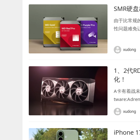
SMR硬
由于比常规的
性问题难免
据恢复研究人
B红...
xudong
1、2代R
化！
A卡有着战未
tware:Ad
xudong
iPho