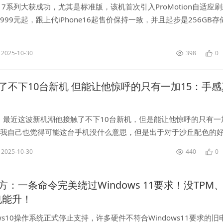
ne17系列大获成功，尤其是标准版，该机首次引入ProMotion自适应
999元起，跟上代iPhone16起售价保持一致，并且起步是256GB存
，iPhone17在全球范围内收获了超高人气...
2025-10-30
398
0
了不下10台新机 但能让他惊呼的只有一加15：手感
，最近这波新机潮他接触了不下10台新机，但是能让他惊呼的只有一
，我自己也觉得可能这台手机没什么意思，但是出于对于沙丘配色的
了一加15，当我摸到它时我觉得这就是今年我最喜欢的手机之一，它
2025-10-30
440
0
..
：一条命令完美绕过Windows 11要求！没TPM、
也能升！
ows10操作系统正式停止支持，许多硬件不符合Windows11要求的旧