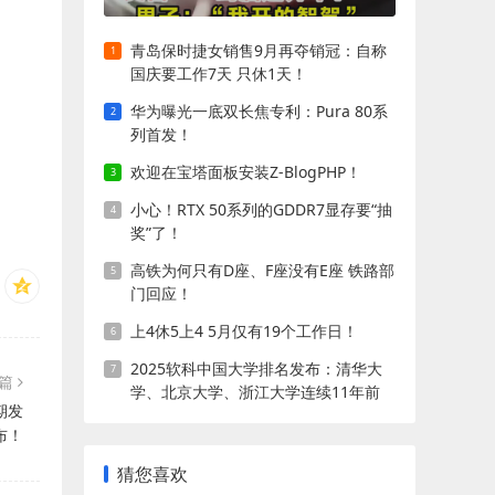
青岛保时捷女销售9月再夺销冠：自称
国庆要工作7天 只休1天！
华为曝光一底双长焦专利：Pura 80系
列首发！
欢迎在宝塔面板安装Z-BlogPHP！
小心！RTX 50系列的GDDR7显存要“抽
奖”了！
高铁为何只有D座、F座没有E座 铁路部
门回应！
上4休5上4 5月仅有19个工作日！
2025软科中国大学排名发布：清华大
一篇
学、北京大学、浙江大学连续11年前
延期发
三!
布！
猜您喜欢