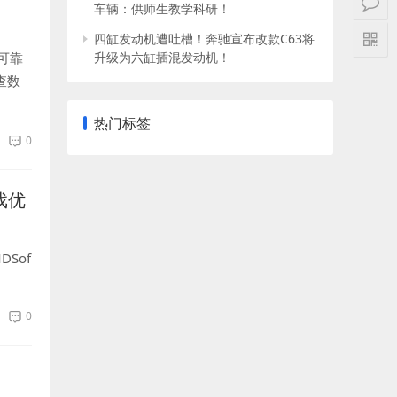
车辆：供师生教学科研！
四缸发动机遭吐槽！奔驰宣布改款C63将
可靠
升级为六缸插混发动机！
查数
到6T
热门标签
0
戏优
Sof
0