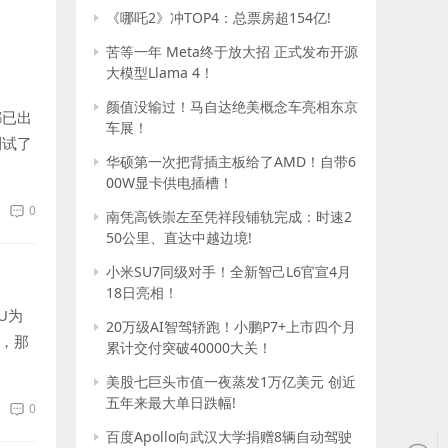
《哪吒2》冲TOP4：总票房超154亿!
苦等一年 Meta终于放大招 正式发布开源
大模型Llama 4！
颜值没输过！马自达绝美概念车亮相东京
都已出
车展！
测试了
华硕第一次把背插主板给了AMD！自带6
00W显卡供电插槽！
0
南凭高铁崇左至凭祥段铺轨完成：时速2
50公里、直达中越边境!
小米SU7同级对手！全新智己L6官宣4月
18日亮相！
U为
20万级AI智驾轿跑！小鹏P7+上市四个月
品，那
累计交付突破40000大关！
美股七巨头市值一夜蒸发1万亿美元 创近
五年来最大单日跌幅!
0
百度Apollo向武汉大学捐赠8辆自动驾驶