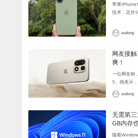
苹果iPho
技术，定价5
凭借这些升级
xudong
网友接触
爽！
一位网友称
5。他表示
我还是下单
xudong
的手感和质感.
无需第三方
GB内存
随着Wind