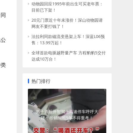
动物园回应1995年前出生可买老年票：
目前已下架！
合同
20元门票近十年未涨价！深山动物园请
网友不要打钱了！
法拉利同款磁流变悬架上车！深蓝L06预
戏公
售：13.99万起！
全球首款电驱越野量产车 方程豹豹5交付
达成10万台！
种类
热门排行
男子酒后开智驾上高速停车呼呼大
睡：吊销驾照5年不得重考！