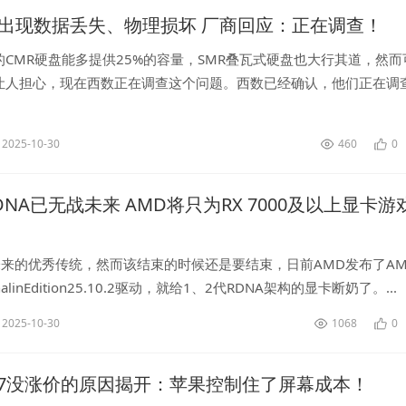
盘出现数据丢失、物理损坏 厂商回应：正在调查！
CMR硬盘能多提供25%的容量，SMR叠瓦式硬盘也大行其道，然而
让人担心，现在西数正在调查这个问题。西数已经确认，他们正在调
员发现的旧款硬盘的可靠性问题，主要涉及2020年左右发布的2TB
2025-10-30
460
0
DNA已无战未来 AMD将只为RX 7000及以上显卡游
来的优秀传统，然而该结束的时候还是要结束，日前AMD发布了AMD
renalinEdition25.10.2驱动，就给1、2代RDNA架构的显卡断奶了。...
2025-10-30
1068
0
ne 17没涨价的原因揭开：苹果控制住了屏幕成本！