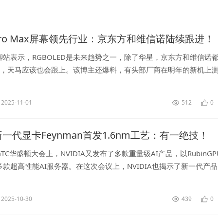
 Pro Max屏幕领先行业：京东方和维信诺陆续跟进！
聊站表示，RGBOLED是未来趋势之一，除了华星，京东方和维信诺
LED，天马应该也会跟上。该博主还爆料，有头部厂商在明年的新机上
OLED，其它几家也可以考虑一下，1.5KRGB精细度没问题...
2025-11-01
512
0
A新一代显卡Feynman首发1.6nm工艺：有一绝技！
TC华盛顿大会上，NVIDIA又发布了多款重量级AI产品，以RubinGP
款超高性能AI服务器。在这次会议上，NVIDIA也揭示了新一代产
ynman的GPU，名字来源于美国理论物理学家理查德·...
2025-10-30
439
0