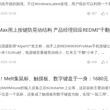
统升级的困境。不过WindowsLatest发现，用户现在可以利用一个
依赖第三方工具，就能完美绕过硬件检查，将旧PC升级...
2025-10-30
407
0
ro Max用上按键防晃动结构 产品经理回应REDMI“干翻
摄影师“Alpert7”发文称，他手上的REDMIK90ProMax手机按键
米15Ultra好，电源键音量键晃动很小，红米又“干翻”小米了。...
2025-10-30
458
0
！Melt集鼠标、触摸板、数字键盘于一身：1680元
eltMouse的输入设备正在Kickstarter上众筹，这款鼠标主要由
仅是一个鼠标，还集成了触摸板和数字键盘功能，实现“一鼠三用”。M
表面本质上就是一个触摸板，能够识别手指的移动，由...