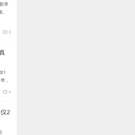
刷新率
储。
0
真
加1
好奇，
出色
0
仅2
电