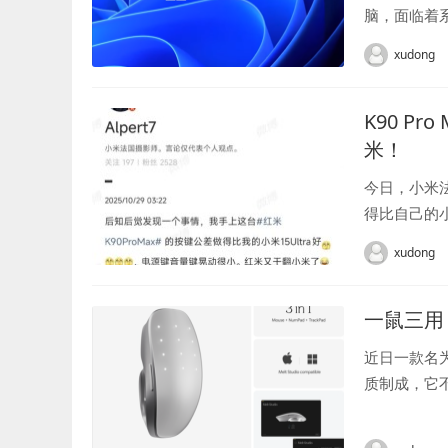
脑，面临着系
的命令，无需
xudong
K90 P
米！
今日，小米法国
得比自己的小
xudong
一鼠三用
近日一款名为M
质制成，它不
Mouse的