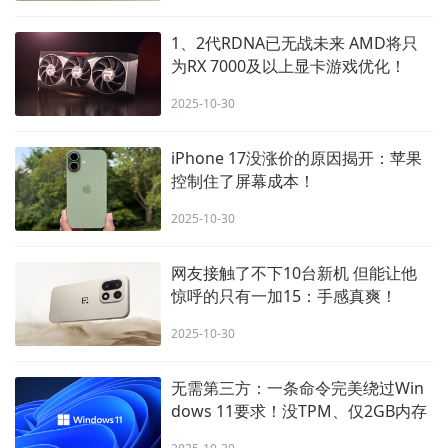
1、2代RDNA已无战未来 AMD将只
为RX 7000及以上显卡游戏优化！
2025-10-30
iPhone 17没涨价的原因揭开：苹果
控制住了屏幕成本！
2025-10-30
网友接触了不下10台新机 但能让他
惊呼的只有一加15：手感真爽！
2025-10-30
无需第三方：一条命令完美绕过Win
dows 11要求！没TPM、仅2GB内存
也能升！