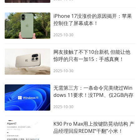
iPhone 17没涨价的原因揭开：苹果
控制住了屏幕成本！
2025-10-30
网友接触了不下10台新机 但能让他
惊呼的只有一加15：手感真爽！
2025-10-30
无需第三方：一条命令完美绕过Win
dows 11要求！没TPM、仅2GB内存
也能升！
2025-10-30
K90 Pro Max用上按键防晃动结构 产
品经理回应REDMI“干翻”小米！